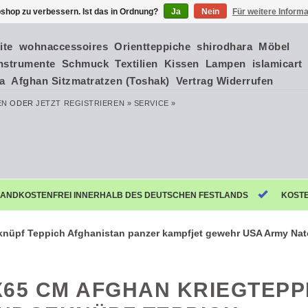
shop zu verbessern. Ist das in Ordnung?
Ja
Nein
Für weitere Inform
ite
wohnaccessoires
Orientteppiche
shirodhara
Möbel
nstrumente
Schmuck
Textilien
Kissen
Lampen
islamicart
ia
Afghan Sitzmatratzen (Toshak)
Vertrag Widerrufen
EN
ODER
JETZT REGISTRIEREN »
SERVICE »
ANDKOSTENFREI INNERHALB DES DEUTSCHEN FESTLANDS
KOST
nüpf Teppich Afghanistan panzer kampfjet gewehr USA Army Na
X65 CM AFGHAN KRIEGTEPP