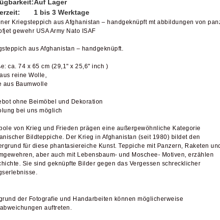
ügbarkeit:
Auf Lager
erzeit:
1 bis 3 Werktage
ener Kriegsteppich aus Afghanistan – handgeknüpft mt abbildungen von pan
fjet gewehr USA Army Nato ISAF
gsteppich aus Afghanistan – handgeknüpft.
e: ca. 74 x 65 cm (29,1" x 25,6" inch )
 aus reine Wolle,
e aus Baumwolle
bot ohne Beimöbel und Dekoration
lung bei uns möglich
ole von Krieg und Frieden prägen eine außergewöhnliche Kategorie
anischer Bildteppiche. Der Krieg in Afghanistan (seit 1980) bildet den
ergrund für diese phantasiereiche Kunst. Teppiche mit Panzern, Raketen un
mgewehren, aber auch mit Lebensbaum- und Moschee- Motiven, erzählen
hichte. Sie sind geknüpfte Bilder gegen das Vergessen schrecklicher
gserlebnisse.
grund der Fotografie und Handarbeiten können möglicherweise
abweichungen auftreten.