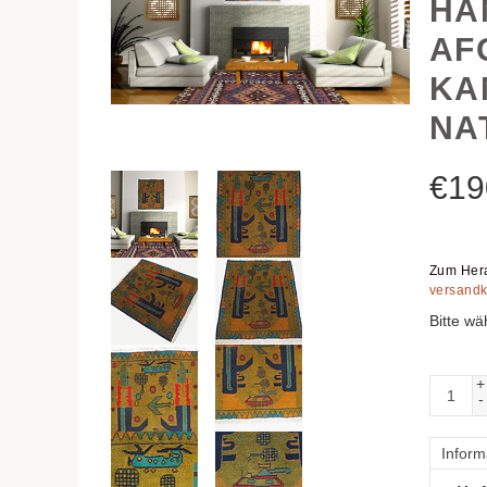
HA
AF
KA
NA
€
19
Zum Hera
versandk
Bitte wä
+
-
Inform