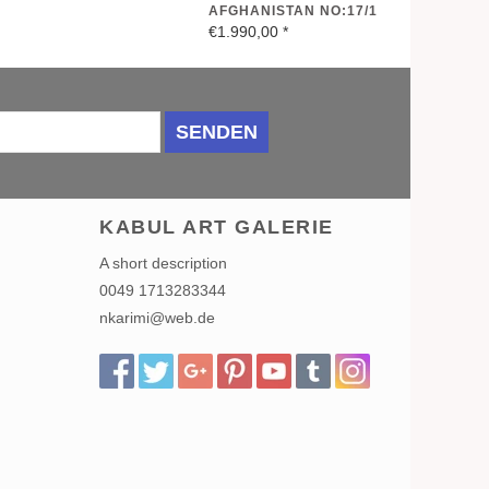
AFGHANISTAN NO:17/1
€1.990,00
*
SENDEN
KABUL ART GALERIE
A short description
0049 1713283344
nkarimi@web.de