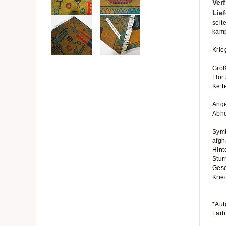
Verf
Lief
selt
kamp
Krie
Größ
Flor
Kett
Ange
Abho
Symb
afgh
Hint
Stur
Gesc
Krie
*Auf
Farb